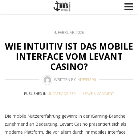
S
k
i
p
4. FEBRUAR 2026
t
WIE INTUITIV IST DAS MOBILE
o
c
INTERFACE VOM LEVANT
o
CASINO?
n
t
WRITTEN BY
JADE55596
e
n
PUBLISHED IN
UNCATEGORIZED
LEAVE A COMMENT
t
Die mobile Nutzererfahrung gewinnt in der iGaming-Branche
zunehmend an Bedeutung. Levant Casino präsentiert sich als
moderne Plattform, die vor allem durch ihr mobiles Interface