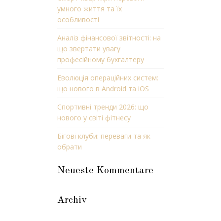
o
умного життя та їх
r
особливості
:
Аналіз фінансової звітності: на
що звертати увагу
професійному бухгалтеру
Еволюція операційних систем:
що нового в Android та iOS
Спортивні тренди 2026: що
нового у світі фітнесу
Бігові клуби: переваги та як
обрати
Neueste Kommentare
Archiv