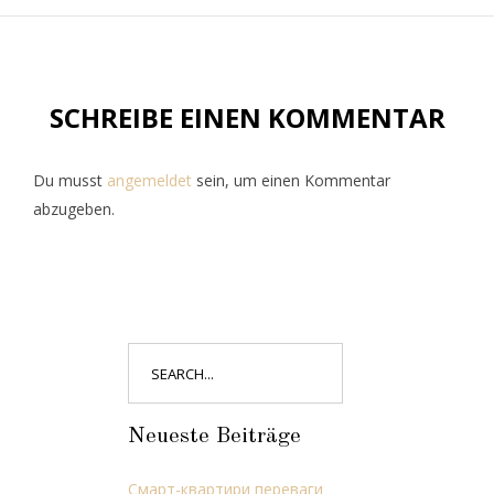
SCHREIBE EINEN KOMMENTAR
Du musst
angemeldet
sein, um einen Kommentar
abzugeben.
S
e
a
r
Neueste Beiträge
c
h
f
Смарт-квартири переваги