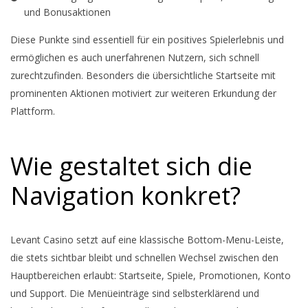
und Bonusaktionen
Diese Punkte sind essentiell für ein positives Spielerlebnis und
ermöglichen es auch unerfahrenen Nutzern, sich schnell
zurechtzufinden. Besonders die übersichtliche Startseite mit
prominenten Aktionen motiviert zur weiteren Erkundung der
Plattform.
Wie gestaltet sich die
Navigation konkret?
Levant Casino setzt auf eine klassische Bottom-Menu-Leiste,
die stets sichtbar bleibt und schnellen Wechsel zwischen den
Hauptbereichen erlaubt: Startseite, Spiele, Promotionen, Konto
und Support. Die Menüeinträge sind selbsterklärend und