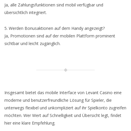
Ja, alle Zahlungsfunktionen sind mobil verfügbar und
übersichtlich integriert.
5. Werden Bonusaktionen auf dem Handy angezeigt?
Ja, Promotionen sind auf der mobilen Plattform prominent
sichtbar und leicht zugänglich.
Insgesamt bietet das mobile Interface von Levant Casino eine
moderne und benutzerfreundliche Lösung für Spieler, die
unterwegs flexibel und unkompliziert auf ihr Spielkonto zugreifen
möchten. Wer Wert auf Schnelligkeit und Übersicht legt, findet
hier eine klare Empfehlung.