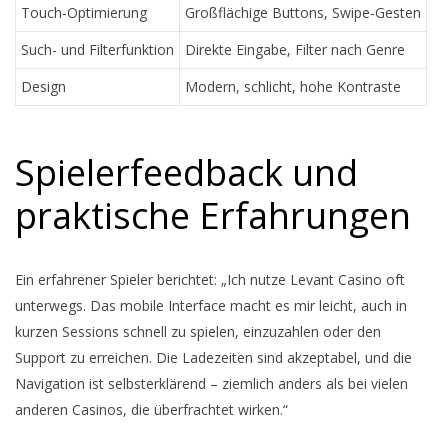
Touch-Optimierung
Großflächige Buttons, Swipe-Gesten
Such- und Filterfunktion
Direkte Eingabe, Filter nach Genre
Design
Modern, schlicht, hohe Kontraste
Spielerfeedback und
praktische Erfahrungen
Ein erfahrener Spieler berichtet: „Ich nutze Levant Casino oft
unterwegs. Das mobile Interface macht es mir leicht, auch in
kurzen Sessions schnell zu spielen, einzuzahlen oder den
Support zu erreichen. Die Ladezeiten sind akzeptabel, und die
Navigation ist selbsterklärend – ziemlich anders als bei vielen
anderen Casinos, die überfrachtet wirken.“