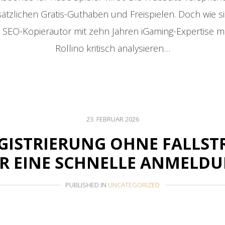
ätzlichen Gratis-Guthaben und Freispielen. Doch wie si
er SEO-Kopierautor mit zehn Jahren iGaming-Expertise 
Rollino kritisch analysieren…
23. FEBRUAR 2026
GISTRIERUNG OHNE FALLSTRI
R EINE SCHNELLE ANMELD
PUBLISHED IN
UNCATEGORIZED