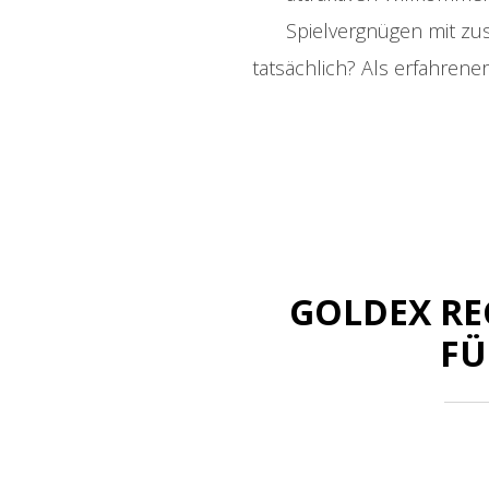
Spielvergnügen mit zus
tatsächlich? Als erfahren
GOLDEX RE
FÜ