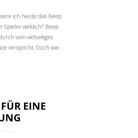
ysiere ich heute das Beep
 Spieler wirklich? Beep
rch sein vielseitiges
ze verspricht. Doch wie…
FÜR EINE
DUNG