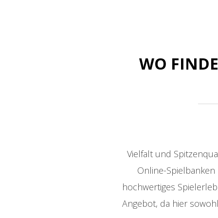
WO FINDE 
Vielfalt und Spitzenqu
Online-Spielbanken 
hochwertiges Spielerlebn
Angebot, da hier sowohl