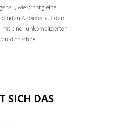
genau, wie wichtig eine
trebenden Anbieter auf dem
h mit einer unkomplizierten
ie du dich ohne…
 SICH DAS