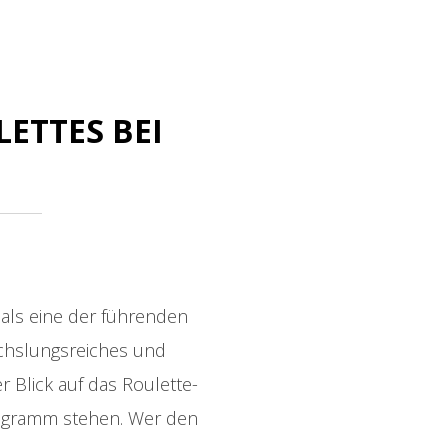
LETTES BEI
 als eine der führenden
echslungsreiches und
r Blick auf das Roulette-
Programm stehen. Wer den