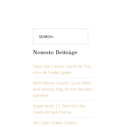
S
e
a
r
Neueste Beiträge
c
h
f
Sava Spin Casino: Quick‑Hit Fun
o
voor de Snelle Speler
r
:
Wolf Winner Casino: Quick Wins
and Intense Play for the Modern
Gambler
Royal Reels 17: Dive into the
Quick‑Hit Slot Frenzy
Vinci Spin Online Casino: