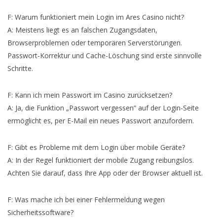
F: Warum funktioniert mein Login im Ares Casino nicht?
A: Meistens liegt es an falschen Zugangsdaten,
Browserproblemen oder temporären Serverstörungen.
Passwort-Korrektur und Cache-Löschung sind erste sinnvolle
Schritte.
F: Kann ich mein Passwort im Casino zurücksetzen?
A: Ja, die Funktion „Passwort vergessen“ auf der Login-Seite
ermöglicht es, per E-Mail ein neues Passwort anzufordern.
F: Gibt es Probleme mit dem Login über mobile Geräte?
A: In der Regel funktioniert der mobile Zugang reibungslos.
Achten Sie darauf, dass Ihre App oder der Browser aktuell ist.
F: Was mache ich bei einer Fehlermeldung wegen
Sicherheitssoftware?