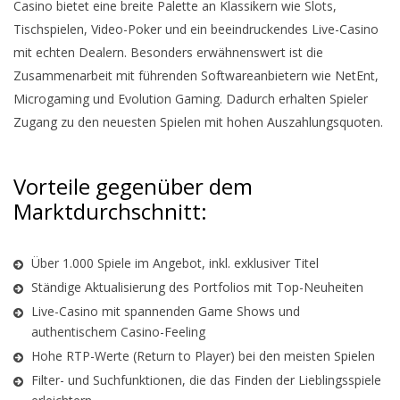
Casino bietet eine breite Palette an Klassikern wie Slots,
Tischspielen, Video-Poker und ein beeindruckendes Live-Casino
mit echten Dealern. Besonders erwähnenswert ist die
Zusammenarbeit mit führenden Softwareanbietern wie NetEnt,
Microgaming und Evolution Gaming. Dadurch erhalten Spieler
Zugang zu den neuesten Spielen mit hohen Auszahlungsquoten.
Vorteile gegenüber dem
Marktdurchschnitt:
Über 1.000 Spiele im Angebot, inkl. exklusiver Titel
Ständige Aktualisierung des Portfolios mit Top-Neuheiten
Live-Casino mit spannenden Game Shows und
authentischem Casino-Feeling
Hohe RTP-Werte (Return to Player) bei den meisten Spielen
Filter- und Suchfunktionen, die das Finden der Lieblingsspiele