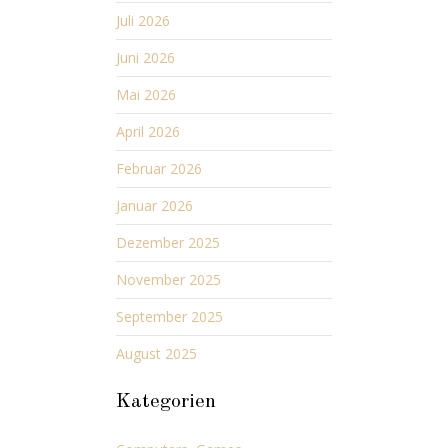
Juli 2026
Juni 2026
Mai 2026
April 2026
Februar 2026
Januar 2026
Dezember 2025
November 2025
September 2025
August 2025
Kategorien