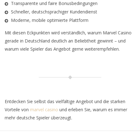
Transparente und faire Bonusbedingungen
Schneller, deutschsprachiger Kundendienst
Moderne, mobile optimierte Plattform
Mit diesen Eckpunkten wird verständlich, warum Marvel Casino
gerade in Deutschland deutlich an Beliebtheit gewinnt – und
warum viele Spieler das Angebot gerne weiterempfehlen.
Entdecken Sie selbst das vielfältige Angebot und die starken
Vorteile von
marvel casino
und erleben Sie, warum es immer
mehr deutsche Spieler überzeugt.