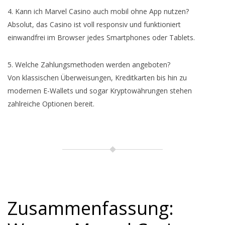
4. Kann ich Marvel Casino auch mobil ohne App nutzen?
Absolut, das Casino ist voll responsiv und funktioniert
einwandfrei im Browser jedes Smartphones oder Tablets.
5. Welche Zahlungsmethoden werden angeboten?
Von klassischen Überweisungen, Kreditkarten bis hin zu
modernen E-Wallets und sogar Kryptowährungen stehen
zahlreiche Optionen bereit.
Zusammenfassung: