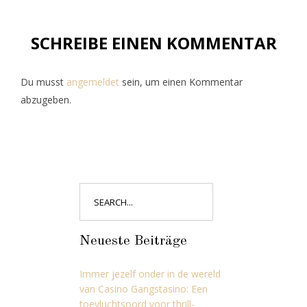
SCHREIBE EINEN KOMMENTAR
Du musst
angemeldet
sein, um einen Kommentar
abzugeben.
S
e
a
r
Neueste Beiträge
c
h
f
Immer jezelf onder in de wereld
o
van Casino Gangstasino: Een
r
toevluchtsoord voor thrill-