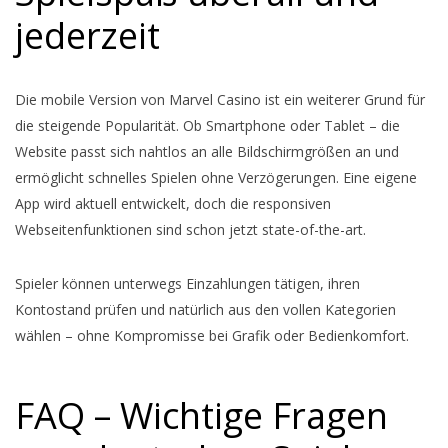
jederzeit
Die mobile Version von Marvel Casino ist ein weiterer Grund für
die steigende Popularität. Ob Smartphone oder Tablet – die
Website passt sich nahtlos an alle Bildschirmgrößen an und
ermöglicht schnelles Spielen ohne Verzögerungen. Eine eigene
App wird aktuell entwickelt, doch die responsiven
Webseitenfunktionen sind schon jetzt state-of-the-art.
Spieler können unterwegs Einzahlungen tätigen, ihren
Kontostand prüfen und natürlich aus den vollen Kategorien
wählen – ohne Kompromisse bei Grafik oder Bedienkomfort.
FAQ – Wichtige Fragen