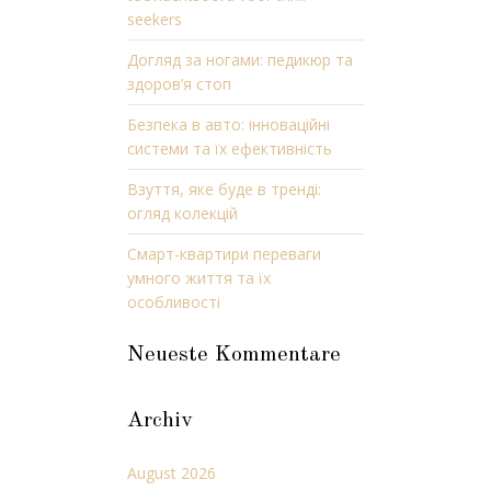
:
seekers
Догляд за ногами: педикюр та
здоров’я стоп
Безпека в авто: інноваційні
системи та їх ефективність
Взуття, яке буде в тренді:
огляд колекцій
Смарт-квартири переваги
умного життя та їх
особливості
Neueste Kommentare
Archiv
August 2026