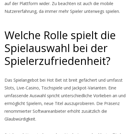
auf der Plattform wider. Zu beachten ist auch die mobile
Nutzererfahrung, da immer mehr Spieler unterwegs spielen.
Welche Rolle spielt die
Spielauswahl bei der
Spielerzufriedenheit?
Das Spielangebot bei Hot Bet ist breit gefächert und umfasst
Slots, Live-Casino, Tischspiele und Jackpot-Varianten. Eine
umfassende Auswahl spricht unterschiedliche Vorlieben an und
ermöglicht Spielern, neue Titel auszuprobieren. Die Präsenz
renommierter Softwareanbieter erhöht zusätzlich die
Glaubwürdigkeit.