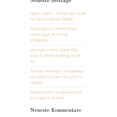
Neueste Beiträge
c
h
f
Spinit Casino – Schnell‑Spin Spaß
o
für den modernen Spieler
r
:
Estrategia en Chicken Road:
Cómo Jugar de Forma
Inteligente
Viperspin Casino: Quick‑Play
Slots & Mobile Gaming on the
Go
Тренди манікюру та педикюру:
що нового у світі нігтьового
сервісу
Модні блоги та інфлюенсери:
кого варто читати
Neueste Kommentare