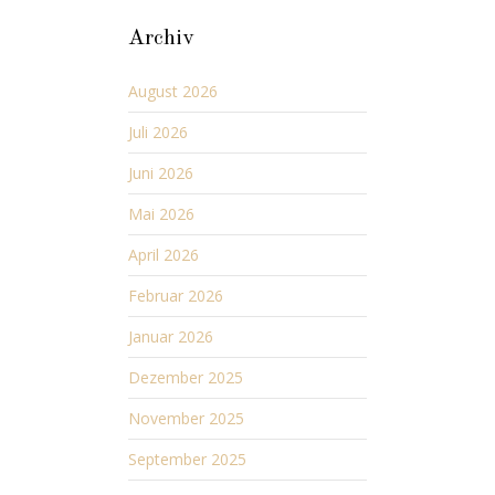
Archiv
August 2026
Juli 2026
Juni 2026
Mai 2026
April 2026
Februar 2026
Januar 2026
Dezember 2025
November 2025
September 2025