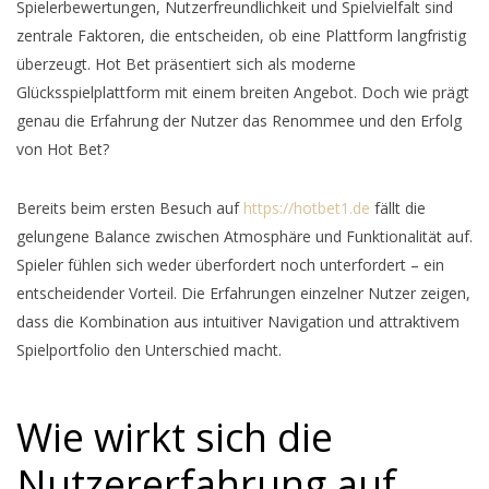
Spielerbewertungen, Nutzerfreundlichkeit und Spielvielfalt sind
zentrale Faktoren, die entscheiden, ob eine Plattform langfristig
überzeugt. Hot Bet präsentiert sich als moderne
Glücksspielplattform mit einem breiten Angebot. Doch wie prägt
genau die Erfahrung der Nutzer das Renommee und den Erfolg
von Hot Bet?
Bereits beim ersten Besuch auf
https://hotbet1.de
fällt die
gelungene Balance zwischen Atmosphäre und Funktionalität auf.
Spieler fühlen sich weder überfordert noch unterfordert – ein
entscheidender Vorteil. Die Erfahrungen einzelner Nutzer zeigen,
dass die Kombination aus intuitiver Navigation und attraktivem
Spielportfolio den Unterschied macht.
Wie wirkt sich die
Nutzererfahrung auf