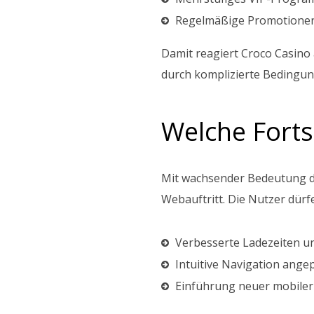
Regelmäßige Promotionen
Damit reagiert Croco Casino
durch komplizierte Bedingu
Welche Fortsc
Mit wachsender Bedeutung de
Webauftritt. Die Nutzer dürf
Verbesserte Ladezeiten un
Intuitive Navigation angep
Einführung neuer mobiler