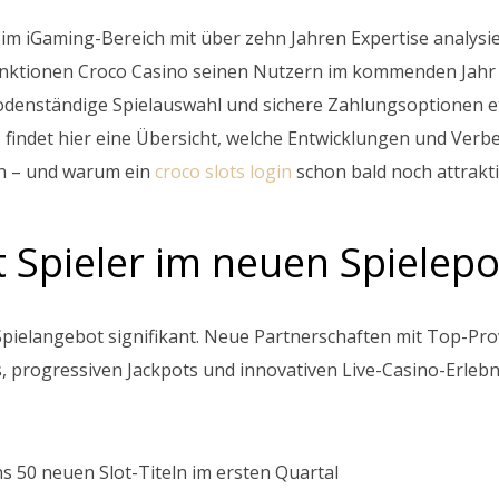
im iGaming-Bereich mit über zehn Jahren Expertise analysie
ktionen Croco Casino seinen Nutzern im kommenden Jahr bi
bodenständige Spielauswahl und sichere Zahlungsoptionen eta
t, findet hier eine Übersicht, welche Entwicklungen und Ver
en – und warum ein
croco slots login
schon bald noch attrakti
 Spieler im neuen Spielepor
Spielangebot signifikant. Neue Partnerschaften mit Top-Pro
 progressiven Jackpots und innovativen Live-Casino-Erlebni
 50 neuen Slot-Titeln im ersten Quartal