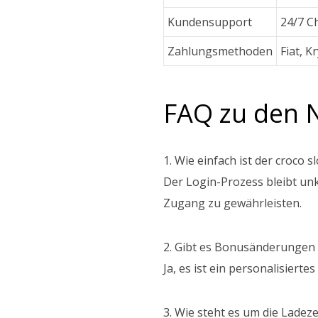
Kundensupport
24/7 C
Zahlungsmethoden
Fiat, K
FAQ zu den 
1. Wie einfach ist der croco 
Der Login-Prozess bleibt unk
Zugang zu gewährleisten.
2. Gibt es Bonusänderungen
Ja, es ist ein personalisier
3. Wie steht es um die Ladez