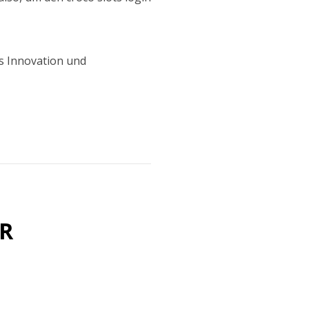
ss Innovation und
R