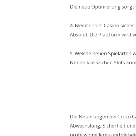
Die neue Optimierung sorgt f
4. Bleibt Croco Casino sicher
Absolut. Die Plattform wird 
5. Welche neuen Spielarten
Neben klassischen Slots kom
Die Neuerungen bei Croco Ca
Abwechslung, Sicherheit und 
professionelleres und vielseit