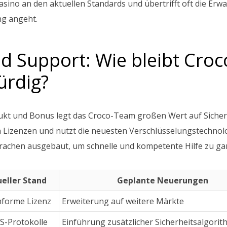
asino an den aktuellen Standards und übertrifft oft die Erwa
g angeht.
nd Support: Wie bleibt Croc
ürdig?
kt und Bonus legt das Croco-Team großen Wert auf Sicherh
en Lizenzen und nutzt die neuesten Verschlüsselungstechnolo
rachen ausgebaut, um schnelle und kompetente Hilfe zu gar
eller Stand
Geplante Neuerungen
forme Lizenz
Erweiterung auf weitere Märkte
S-Protokolle
Einführung zusätzlicher Sicherheitsalgori