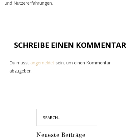
und Nutzererfahrungen.
SCHREIBE EINEN KOMMENTAR
Du musst
angemeldet
sein, um einen Kommentar
abzugeben.
S
e
a
r
Neueste Beiträge
c