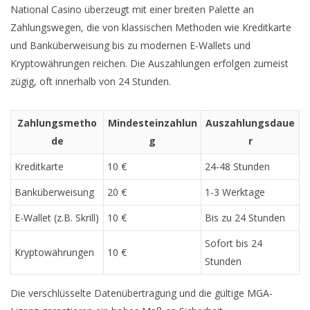
National Casino überzeugt mit einer breiten Palette an
Zahlungswegen, die von klassischen Methoden wie Kreditkarte
und Banküberweisung bis zu modernen E-Wallets und
Kryptowährungen reichen. Die Auszahlungen erfolgen zumeist
zügig, oft innerhalb von 24 Stunden.
Zahlungsmetho
Mindesteinzahlun
Auszahlungsdaue
de
g
r
Kreditkarte
10 €
24-48 Stunden
Banküberweisung
20 €
1-3 Werktage
E-Wallet (z.B. Skrill)
10 €
Bis zu 24 Stunden
Sofort bis 24
Kryptowährungen
10 €
Stunden
Die verschlüsselte Datenübertragung und die gültige MGA-