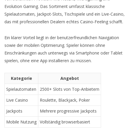
Evolution Gaming. Das Sortiment umfasst klassische
Spielautomaten, Jackpot-Slots, Tischspiele und ein Live-Casino,
das mit professionellen Dealern echtes Casino-Feeling schafft.
Ein klarer Vorteil liegt in der benutzerfreundlichen Navigation
sowie der mobilen Optimierung. Spieler können ohne
Einschränkungen auch unterwegs via Smartphone oder Tablet
spielen, ohne eine App installieren zu müssen.
Kategorie
Angebot
Spielautomaten
2500+ Slots von Top-Anbietern
Live Casino
Roulette, Blackjack, Poker
Jackpots
Mehrere progressive Jackpots
Mobile Nutzung
Vollständig browserbasiert