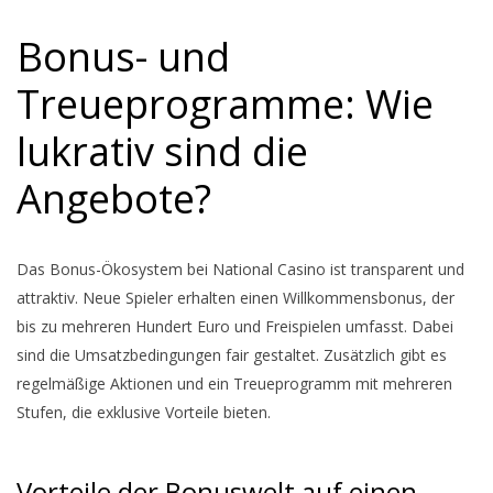
Bonus- und
Treueprogramme: Wie
lukrativ sind die
Angebote?
Das Bonus-Ökosystem bei National Casino ist transparent und
attraktiv. Neue Spieler erhalten einen Willkommensbonus, der
bis zu mehreren Hundert Euro und Freispielen umfasst. Dabei
sind die Umsatzbedingungen fair gestaltet. Zusätzlich gibt es
regelmäßige Aktionen und ein Treueprogramm mit mehreren
Stufen, die exklusive Vorteile bieten.
Vorteile der Bonuswelt auf einen