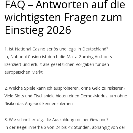
FAQ – Antworten auf die
wichtigsten Fragen zum
Einstieg 2026
1. Ist National Casino seriös und legal in Deutschland?
Ja, National Casino ist durch die Malta Gaming Authority
lizenziert und erfüllt alle gesetzlichen Vorgaben für den
europäischen Markt.
2. Welche Spiele kann ich ausprobieren, ohne Geld zu riskieren?
Viele Slots und Tischspiele bieten einen Demo-Modus, um ohne
Risiko das Angebot kennenzulernen.
3. Wie schnell erfolgt die Auszahlung meiner Gewinne?
In der Regel innerhalb von 24 bis 48 Stunden, abhängig von der