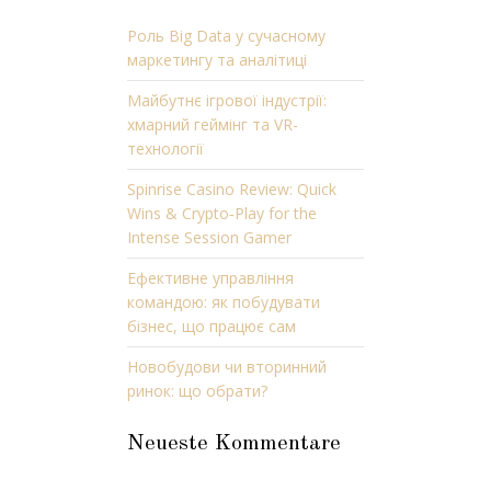
h
f
Роль Big Data у сучасному
o
маркетингу та аналітиці
r
:
Майбутнє ігрової індустрії:
хмарний геймінг та VR-
технології
Spinrise Casino Review: Quick
Wins & Crypto‑Play for the
Intense Session Gamer
Ефективне управління
командою: як побудувати
бізнес, що працює сам
Новобудови чи вторинний
ринок: що обрати?
Neueste Kommentare